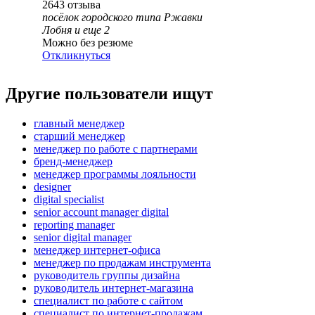
2643
отзыва
посёлок городского типа Ржавки
Лобня
и еще
2
Можно без резюме
Откликнуться
Другие пользователи ищут
главный менеджер
старший менеджер
менеджер по работе с партнерами
бренд-менеджер
менеджер программы лояльности
designer
digital specialist
senior account manager digital
reporting manager
senior digital manager
менеджер интернет-офиса
менеджер по продажам инструмента
руководитель группы дизайна
руководитель интернет-магазина
специалист по работе с сайтом
специалист по интернет-продажам