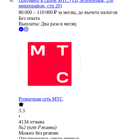
Продавец в салон МТС (ТЦ Зеленопарк, 2-й
микрорайон, стр 20)
80 000
–
110 000
₽
за месяц,
до вычета налогов
Без опыта
Выплаты: Два раза в месяц
Розничная сеть МТС
3.3
•
4134
отзыва
№2 (пгт Ржавки)
Можно без резюме
Откликнитесь среди первых